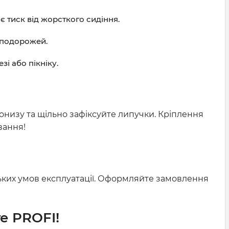
 тиск від жорсткого сидіння.
х подорожей.
і або пікніку.
донизу та щільно зафіксуйте липучки. Кріплення
вання!
їнських умов експлуатації. Оформляйте замовлення
е PROFI!