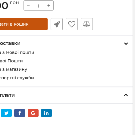
00
грн
−
+
дати в кошик
оставки
 з Нової пошти
ової Пошти
 з магазину
спортні служби
плати