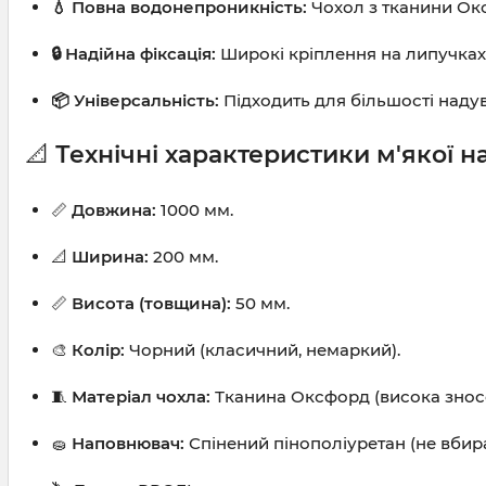
💧 Повна водонепроникність:
Чохол з тканини Окс
🔒 Надійна фіксація:
Широкі кріплення на липучках 
📦 Універсальність:
Підходить для більшості надув
📐
Технічні характеристики м'якої 
📏
Довжина:
1000 мм.
📐
Ширина:
200 мм.
📏
Висота (товщина):
50 мм.
🎨
Колір:
Чорний (класичний, немаркий).
🧵
Матеріал чохла:
Тканина Оксфорд (висока зносос
🧽
Наповнювач:
Спінений пінополіуретан (не вбира