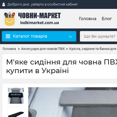
Доброго дня,
увійдіть в особистий кабінет
Головна
Блог
Каталог товарів
Головна
Аксесуари для човнів ПВХ
Крісла, сидіння та банки для
М'яке сидіння для човна ПВ
купити в Україні