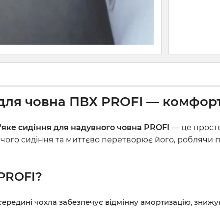
для човна ПВХ PROFI — комфорт
'яке сидіння для надувного човна PROFI
— це просте
уючого сидіння та миттєво перетворює його, роблячи
 PROFI?
ередині чохла забезпечує відмінну амортизацію, знижую