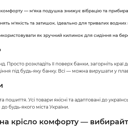
скомфорту — м'яка подушка знижує вібрацію та прибирає
цінять м'якість та затишок. Ідеально для тривалих водни
користовувати як зручний килимок для сидіння на берез
р
. Просто розкладіть її поверх банки, загорніть краї 
іння під будь-яку банку. Всі — можна вирушати у пла
и
та пошиття. Усі товари якісні та адаптовані до укра
до будь-якого міста України.
 на крісло комфорту — вибирайт