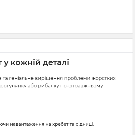
 у кожній деталі
 та геніальне вирішення проблеми жорстких
 прогулянку або рибалку по-справжньому
чи навантаження на хребет та сідниці.