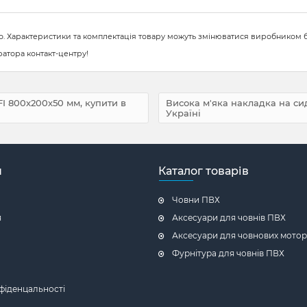
ого. Характеристики та комплектація товару можуть змінюватися виробником б
атора контакт-центру!
I 800х200х50 мм, купити в
Висока м'яка накладка на си
Україні
н
Каталог товарів
Човни ПВХ
я
Аксесуари для човнів ПВХ
Аксесуари для човнових мотор
Фурнітура для човнів ПВХ
фіденцальності