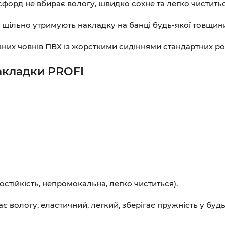
форд не вбирає вологу, швидко сохне та легко чиститься
щільно утримують накладку на банці будь-якої товщини —
них човнів ПВХ із жорсткими сидіннями стандартних роз
накладки PROFI
тійкість, непромокальна, легко чиститься).
є вологу, еластичний, легкий, зберігає пружність у будь