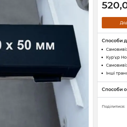
520,
До
Способи д
Самовивіз
Кур'єр Н
Самовивіз
Інші тран
Способи о
Поділитися: