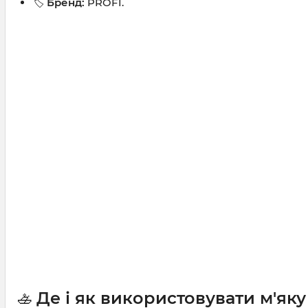
🏷️
Бренд:
PROFI.
🚣
Де і як використовувати м'як