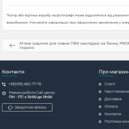
*Колір або відтінок виробу на фотографії може відрізнятися від реальн
виробником. Уточнюйте інформацію при оформленні замовлення у опер
М'яке сидіння для човна ПВХ накладка на банку PROF
Україні
Контакти
Про магази
+38(095) 682-77-76
Статті
Часті питанн
Режим роботи Call-центр:
ПН - ПТ: з 10:00 до 19:00
Доставка
Оплата
Зворотній зв'язок
Контакти
Політика кон