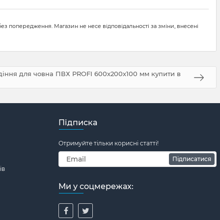
ез попередження. Магазин не несе відповідальності за зміни, внесені
діння для човна ПВХ PROFI 600х200х100 мм купити в
Підписка
Отримуйте тільки корисні статті!
Підписатися
ів
Ми у соцмережах: