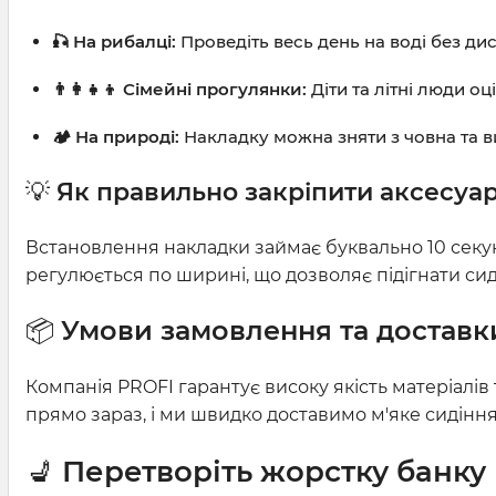
🎣 На рибалці:
Проведіть весь день на воді без ди
👨‍👩‍👧‍👦 Сімейні прогулянки:
Діти та літні люди о
🏕️ На природі:
Накладку можна зняти з човна та ви
💡
Як правильно закріпити аксесуа
Встановлення накладки займає буквально 10 секунд
регулюється по ширині, що дозволяє підігнати сид
📦
Умови замовлення та доставк
Компанія PROFI гарантує високу якість матеріалів 
прямо зараз, і ми швидко доставимо м'яке сидіння 
💺
Перетворіть жорстку банку