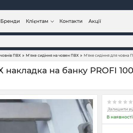
Бренди
Клієнтам
Контакти
Акції
 човнів ПВХ
М'яке сидіння на човен ПВХ
М'яке сидіння для човна П
Х накладка на банку PROFI 10
Залишити ві
В наявності