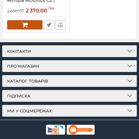
мотора MODULE C2 |
Розбірний до 40 кг |
грн
Пневмоколеса
2 370,00
2 650,00
Артикул:
с2
КОНТАКТИ
ПРО МАГАЗИН
КАТАЛОГ ТОВАРІВ
ПІДПИСКА
МИ У СОЦМЕРЕЖАХ: