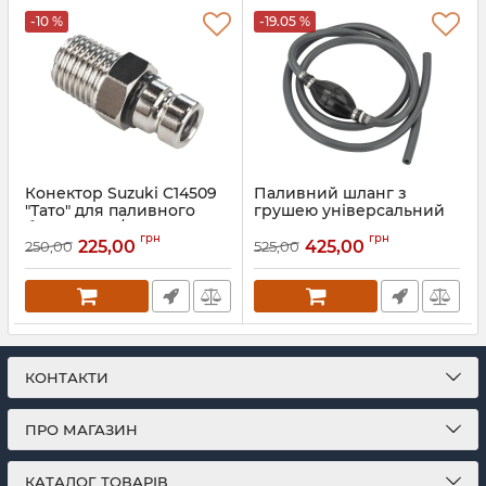
-10 %
-19.05 %
Конектор Suzuki C14509
Паливний шланг з
"Тато" для паливного
грушею універсальний
бака (Small / 11 мм)
не армований 2м |
грн
грн
Easterner
225,00
425,00
250,00
525,00
Артикул:
C14509
Артикул:
C24634
КОНТАКТИ
ПРО МАГАЗИН
КАТАЛОГ ТОВАРІВ