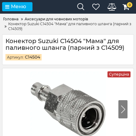
0
Меню
Головна
Аксесуари для човнових моторів
Конектор Suzuki C14504 "Мама" для паливного шланга (парний з
C14509)
Конектор Suzuki C14504 "Мама" для
паливного шланга (парний з C14509)
C14504
Артикул:
Суперціна